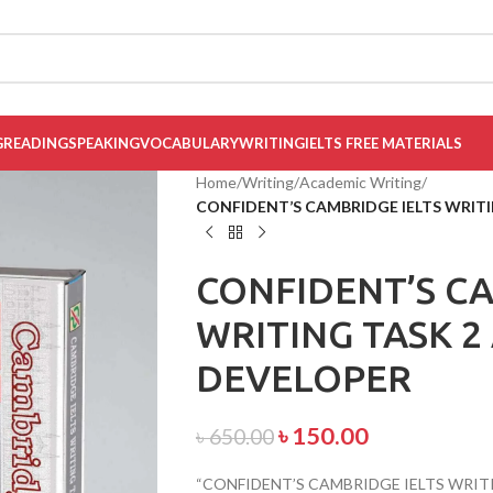
G
READING
SPEAKING
VOCABULARY
WRITING
IELTS FREE MATERIALS
Home
/
Writing
/
Academic Writing
/
CONFIDENT’S CAMBRIDGE IELTS WRIT
CONFIDENT’S CA
WRITING TASK 
DEVELOPER
৳
150.00
৳
650.00
“CONFIDENT’S CAMBRIDGE IELTS WRITI