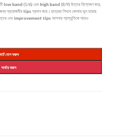
এটি
low band
(5/6) এবং
high band
(8/9) উত্তর বিশ্লেষণ করে,
জন্য প্রয়োজনীয়
tips
প্রদান করে। ছাত্ররা শিখবে কোথায় ভুল হয়েছে
ত্তর এবং
improvement tips
আপনার প্রস্তুতিকে আরও
ার্টে যোগ করুন
অর্ডার করুন