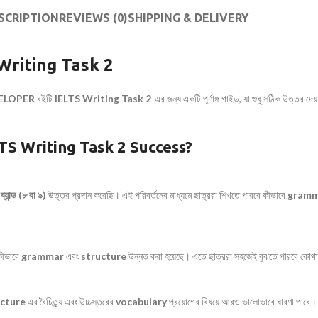
SCRIPTION
REVIEWS (0)
SHIPPING & DELIVERY
Writing Task 2
ELOPER
বইটি
IELTS Writing Task 2
-এর জন্য একটি পূর্ণাঙ্গ গাইড, যা শুধু সঠিক উত্তর 
LTS Writing Task 2 Success?
চ
ব্যান্ড (৮ বা ৯)
উত্তর প্রদান করেছি। এই পরিবর্তনের মাধ্যমে ছাত্ররা শিখতে পারবে কীভাবে
gramm
ীভাবে
grammar
এবং
structure
উন্নত করা হয়েছে। এতে ছাত্ররা সহজেই বুঝতে পারবে কোথা
ucture
এর বৈচিত্র্য এবং উচ্চস্তরের
vocabulary
প্রয়োগের বিষয়ে আরও ভালোভাবে ধারণা পাবে।