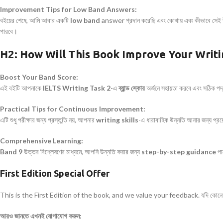
Improvement Tips for Low Band Answers:
বইয়ের শেষে, আমি আবার একটি
low band
answer প্রদান করেছি এবং কোথায় এবং কীভাবে সেই উ
পারবে।
H2: How Will This Book Improve Your Writi
Boost Your Band Score:
এই বইটি আপনাকে
IELTS Writing Task 2
-এ
ব্যান্ড স্কোর
অর্জনে সহায়তা করবে এবং সঠিক পদ
Practical Tips for Continuous Improvement:
এটি শুধু পরীক্ষার জন্য প্রস্তুতি নয়, আপনার
writing skills
-এ ধারাবাহিক উন্নতি আনার জন্য প্
Comprehensive Learning:
Band 9
উত্তর বিশ্লেষণের মাধ্যমে, আপনি উন্নতি করার জন্য
step-by-step guidance
পা
First Edition Special Offer
This is the First Edition of the book, and we value your feedback. যদি কোনো m
আরও জানতে এখনই যোগাযোগ করুন: