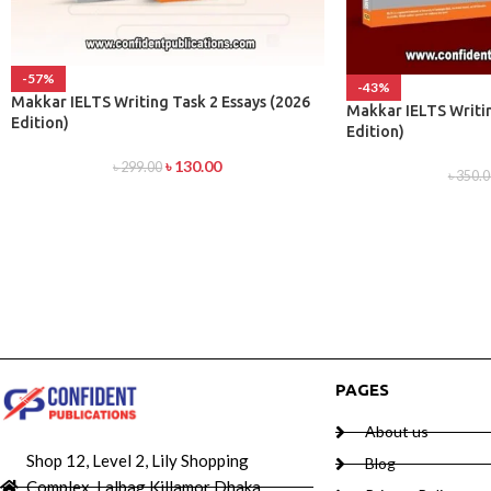
-57%
-43%
Makkar IELTS Writing Task 2 Essays (2026
Makkar IELTS Writin
Edition)
Edition)
৳
130.00
৳
299.00
৳
350.0
PAGES
About us
Shop 12, Level 2, Lily Shopping
Blog
Complex, Lalbag Killamor Dhaka,