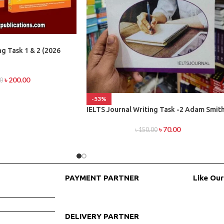
g Task 1 & 2 (2026
৳
200.00
0
-53%
IELTS Journal Writing Task -2 Adam Smit
৳
70.00
৳
150.00
PAYMENT PARTNER
Like Ou
DELIVERY PARTNER