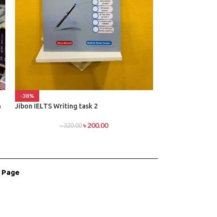
-38%
-36%
h
Jibon IELTS Writing task 2
IELTS Advantage 
৳
200.00
৳
320.00
৳
2
r Page