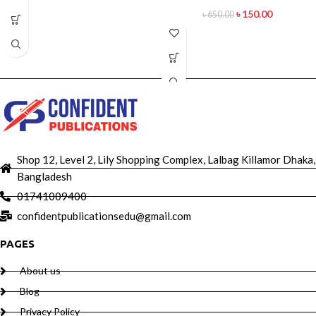
৳
150.00
৳
650.00
Shop 12, Level 2, Lily Shopping Complex, Lalbag Killamor Dhaka,
Bangladesh
01741009400
confidentpublicationsedu@gmail.com
PAGES
About us
Blog
Privacy Policy