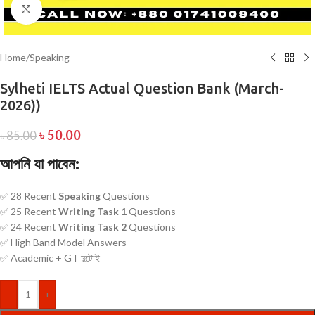
Click to enlarge
Home
/
Speaking
Sylheti IELTS Actual Question Bank (March-
2026))
৳
50.00
৳
85.00
আপনি যা পাবেন:
✅ 28 Recent
Speaking
Questions
✅ 25 Recent
Writing Task 1
Questions
✅ 24 Recent
Writing Task 2
Questions
✅ High Band Model Answers
✅ Academic + GT দুটোই
-
+