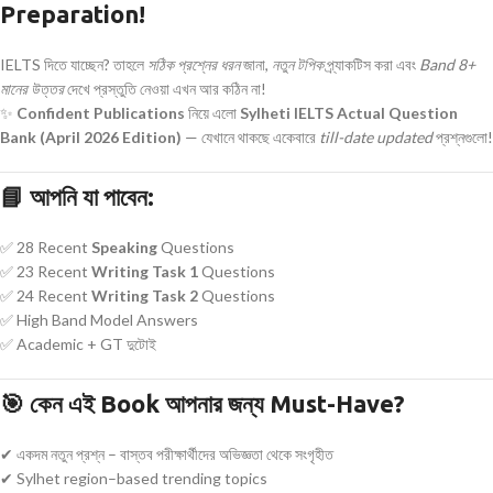
Preparation!
IELTS দিতে যাচ্ছেন? তাহলে
সঠিক প্রশ্নের ধরন
জানা,
নতুন টপিক
প্র্যাকটিস করা এবং
Band 8+
মানের উত্তর
দেখে প্রস্তুতি নেওয়া এখন আর কঠিন না!
✨
Confident Publications
নিয়ে এলো
Sylheti IELTS Actual Question
Bank (April 2026 Edition)
— যেখানে থাকছে একেবারে
till-date updated
প্রশ্নগুলো!
📘
আপনি যা পাবেন:
✅ 28 Recent
Speaking
Questions
✅ 23 Recent
Writing Task 1
Questions
✅ 24 Recent
Writing Task 2
Questions
✅ High Band Model Answers
✅ Academic + GT দুটোই
🎯
কেন এই Book আপনার জন্য Must-Have?
✔ একদম নতুন প্রশ্ন – বাস্তব পরীক্ষার্থীদের অভিজ্ঞতা থেকে সংগৃহীত
✔ Sylhet region–based trending topics