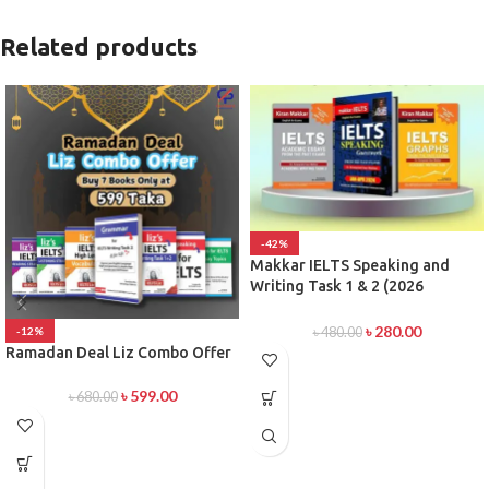
Related products
-42%
Makkar IELTS Speaking and
Writing Task 1 & 2 (2026
Edition)
৳
280.00
৳
480.00
-12%
Ramadan Deal Liz Combo Offer
৳
599.00
৳
680.00