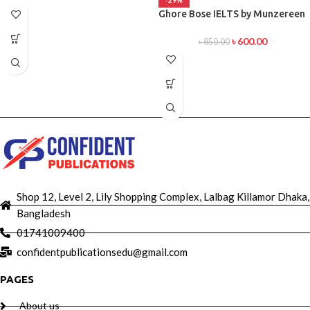
Ghore Bose IELTS by Munzereen
৳
600.00
৳
850.00
Shop 12, Level 2, Lily Shopping Complex, Lalbag Killamor Dhaka,
Bangladesh
01741009400
confidentpublicationsedu@gmail.com
PAGES
About us