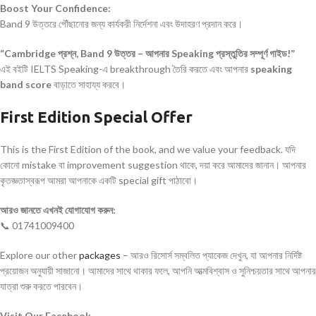
Boost Your Confidence:
Band 9 উত্তরে পৌঁছানোর জন্য কার্যকরী নির্দেশনা এবং উদাহরণ প্রদান করে।
“Cambridge প্রশ্ন, Band 9 উত্তর – আপনার Speaking প্রস্তুতির সম্পূর্ণ গাইড!”
এই বইটি IELTS Speaking-এ breakthrough তৈরি করতে এবং আপনার
speaking
band score
বাড়াতে সাহায্য করবে।
First Edition Special Offer
This is the First Edition of the book, and we value your feedback. যদি
কোনো mistake বা improvement suggestion থাকে, দয়া করে আমাদের জানান। আপনার
কৃতজ্ঞতাস্বরূপ আমরা আপনাকে একটি special gift পাঠাবো।
আরও জানতে এখনই যোগাযোগ করুন:
📞 01741009400
Explore our other
packages
– আরও রিসোর্স সম্বলিত প্যাকেজ দেখুন, যা আপনার নির্দিষ্ট
প্রয়োজন অনুযায়ী সাজানো। আমাদের সাথে থাকার ফলে, আপনি আত্মবিশ্বাস ও সুনিশ্চয়তার সাথে আপনার
যাত্রা শুরু করতে পারবেন।
Visit Our Facebook