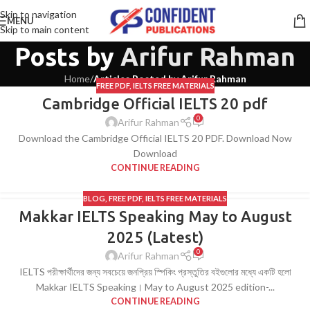
Skip to navigation
MENU
Skip to main content
Posts by
Arifur Rahman
Home
/
Articles Posted by Arifur Rahman
FREE PDF
,
IELTS FREE MATERIALS
Cambridge Official IELTS 20 pdf
0
Arifur Rahman
Download the Cambridge Official IELTS 20 PDF. Download Now
Download
CONTINUE READING
BLOG
,
FREE PDF
,
IELTS FREE MATERIALS
Makkar IELTS Speaking May to August
2025 (Latest)
0
Arifur Rahman
IELTS পরীক্ষার্থীদের জন্য সবচেয়ে জনপ্রিয় স্পিকিং প্রস্তুতির বইগুলোর মধ্যে একটি হলো
Makkar IELTS Speaking। May to August 2025 edition-...
CONTINUE READING