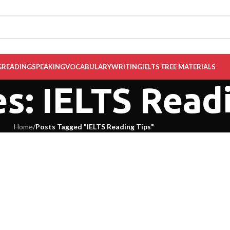
G
READING
SPEAKING
VOCABULARY
WRITING
IELTS FREE MATERIALS
s: IELTS Read
Home
/
Posts Tagged "IELTS Reading Tips"