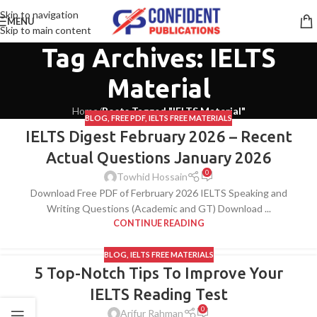
Skip to navigation
MENU
Skip to main content
Tag Archives: IELTS
Material
Home
/
Posts Tagged "IELTS Material"
BLOG
,
FREE PDF
,
IELTS FREE MATERIALS
IELTS Digest February 2026 – Recent
Actual Questions January 2026
0
Towhid Hossain
Download Free PDF of Ferbruary 2026 IELTS Speaking and
Writing Questions (Academic and GT) Download ...
CONTINUE READING
BLOG
,
IELTS FREE MATERIALS
5 Top-Notch Tips To Improve Your
IELTS Reading Test
0
Arifur Rahman