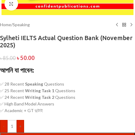
Click to enlarge
Home
/
Speaking
Sylheti IELTS Actual Question Bank (November
2025)
৳
50.00
৳
85.00
আপনি যা পাবেন:
✅ 28 Recent
Speaking
Questions
✅ 25 Recent
Writing Task 1
Questions
✅ 24 Recent
Writing Task 2
Questions
✅ High Band Model Answers
✅ Academic + GT দুটোই
-
+