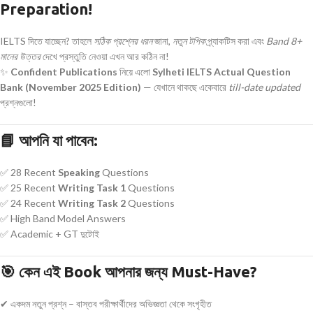
Preparation!
IELTS দিতে যাচ্ছেন? তাহলে
সঠিক প্রশ্নের ধরন
জানা,
নতুন টপিক
প্র্যাকটিস করা এবং
Band 8+
মানের উত্তর
দেখে প্রস্তুতি নেওয়া এখন আর কঠিন না!
✨
Confident Publications
নিয়ে এলো
Sylheti IELTS Actual Question
Bank (November 2025 Edition)
— যেখানে থাকছে একেবারে
till-date updated
প্রশ্নগুলো!
📘
আপনি যা পাবেন:
✅ 28 Recent
Speaking
Questions
✅ 25 Recent
Writing Task 1
Questions
✅ 24 Recent
Writing Task 2
Questions
✅ High Band Model Answers
✅ Academic + GT দুটোই
🎯
কেন এই Book আপনার জন্য Must-Have?
✔ একদম নতুন প্রশ্ন – বাস্তব পরীক্ষার্থীদের অভিজ্ঞতা থেকে সংগৃহীত