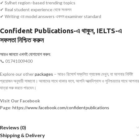
✔ Sylhet region–based trending topics
✔ Real student experience থেকে সংকলন
✔ Writing এর model answers একদম examiner standard
Confident Publications-এ থাকুন, IELTS-এ
সফলতা নিশ্চিত করুন
আরও জানতে এখনই যোগাযোগ করুন:
📞 01741009400
Explore our other
packages
– আরও রিসোর্স সম্বলিত প্যাকেজ দেখুন, যা আপনার নির্দিষ্ট
প্রয়োজন অনুযায়ী সাজানো। আমাদের সাথে থাকার ফলে, আপনি আত্মবিশ্বাস ও সুনিশ্চয়তার সাথে আপনার
যাত্রা শুরু করতে পারবেন।
Visit Our Facebook
Page
:
https://www.facebook.com/confidentpublications
Reviews (0)
Shipping & Delivery