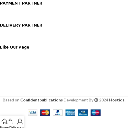
PAYMENT PARTNER
DELIVERY PARTNER
Like Our Page
Based on
Confidentpublications
Development By
2024
Hostiqs
.
Home
Cart
My account