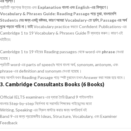
এর
প্রশ্ন।
প্রতিটি প্রশ্নের উত্তর এবং
Explanation
বাংলা
এবং English-
এর মিশ্রণে।
Vocabulary
& Phrases Guide:
Reading Passage পড়ে বুঝা, বাংলাদেশি
Students দের জন্য একটু কষ্টকর, কারণ আমরা
Vocabulary-
তে দুর্বল,
Passage
এর অর্থ
বুঝে পড়তে পারি না। তাই
Vocabulary practice করতে Confident Publications-এর
Cambridge 1 to 19 Vocabulary & Phrases Guide টি ব্যবহার করুন। কারণ এই
বইটিতে:
Cambridge 1 to 19 বইয়ের Reading passages থেকে word এবং
phrase
নেওয়া
হয়েছে।
প্রতিটি word-এর parts of speech সাথে বাংলা অর্থ, synonym, antonym, এবং
phrase-এর definition and synonym দেওয়া হয়েছে।
আর আপনি যখন Reading Passage পড়ে স্পষ্ট বুঝবেন তখন Answer করা সহজ হয়ে যাবে।
3. Cambridge Consultants Books (6 Books)
Official IELTS examiners-এর দ্বারা তৈরি Band 9 গাইডলাইন
বাংলায় Step-by-step নির্দেশনা যা সরাসরি শিক্ষকের গাইডেন্সের মতো
Writing, Speaking-এর স্কিল মাস্টার করার জন্য অপরিহার্য বই
Band 9-এর জন্য প্রয়োজনীয় Ideas, Structure, Vocabulary, এবং Examiner
Feedback