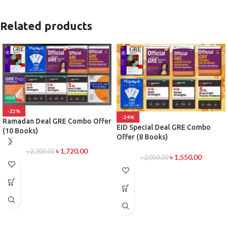
Related products
-22%
-24%
Ramadan Deal GRE Combo Offer
EID Special Deal GRE Combo
(10 Books)
Offer (8 Books)
৳
1,720.00
৳
2,200.00
৳
1,550.00
৳
2,050.00